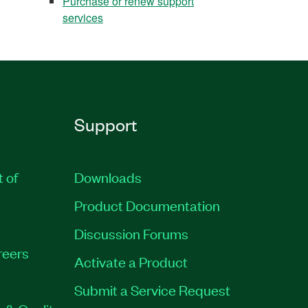
Purchase or renew support
services
Support
t of
Downloads
Product Documentation
Discussion Forums
reers
Activate a Product
Submit a Service Request