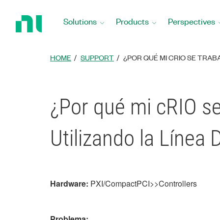
Return
to
Solutions
Products
Perspectives
Home
Page
HOME
SUPPORT
¿POR QUÉ MI CRIO SE TRAB
¿Por qué mi cRIO se
Utilizando la Línea 
Hardware:
PXI/CompactPCI>>Controllers
Problema: