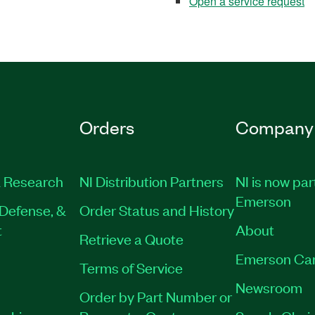
Open a service request
Orders
Company
 Research
NI Distribution Partners
NI is now par
Emerson
Defense, &
Order Status and History
t
About
Retrieve a Quote
Emerson Ca
Terms of Service
Newsroom
Order by Part Number or