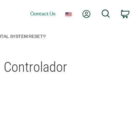
My Account
Search
Contact Us
Car
GITAL SYSTEM RESET?
i Controlador