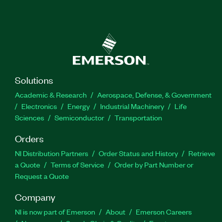
Solutions
Academic & Research
Aerospace, Defense, & Government
Electronics
Energy
Industrial Machinery
Life
Sciences
Semiconductor
Transportation
Orders
NI Distribution Partners
Order Status and History
Retrieve
a Quote
Terms of Service
Order by Part Number or
Request a Quote
Company
NI is now part of Emerson
About
Emerson Careers