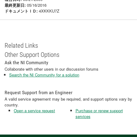
最終更新日:
05/16/2016
ドキュメントＩＤ:
4XKKKU7Z
Related Links
Other Support Options
Ask the NI Community
Collaborate with other users in our discussion forums
Search the NI Community for a solution
Request Support from an Engineer
A valid service agreement may be required, and support options vary by
country.
Open a service request
Purchase or renew support
services