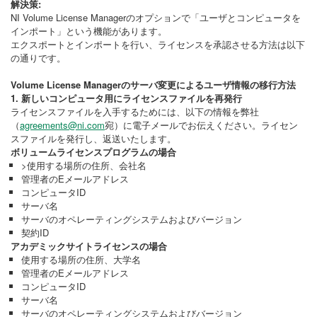
解決策:
NI Volume License Managerのオプションで「ユーザとコンピュータを
インポート」という機能があります。
エクスポートとインポートを行い、ライセンスを承認させる方法は以下
の通りです。
Volume License Managerのサーバ変更によるユーザ情報の移行方法
1. 新しいコンピュータ用にライセンスファイルを再発行
ライセンスファイルを入手するためには、以下の情報を弊社
（
agreements@ni.com
宛）に電子メールでお伝えください。ライセン
スファイルを発行し、返送いたします。
ボリュームライセンスプログラムの場合
>使用する場所の住所、会社名
管理者のEメールアドレス
コンピュータID
サーバ名
サーバのオペレーティングシステムおよびバージョン
契約ID
アカデミックサイトライセンスの場合
使用する場所の住所、大学名
管理者のEメールアドレス
コンピュータID
サーバ名
サーバのオペレーティングシステムおよびバージョン