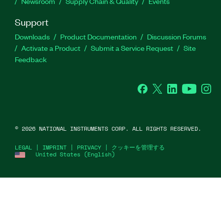
Newsroom
Supply Chain & Quality
Events
Support
Downloads
Product Documentation
Discussion Forums
Activate a Product
Submit a Service Request
Site
Feedback
Facebook
Twitter
LinkedIn
YouTube
Ins
©
2026
NATIONAL INSTRUMENTS CORP. ALL RIGHTS RESERVED.
LEGAL
|
IMPRINT
|
PRIVACY
|
クッキーを管理する
United States (English)