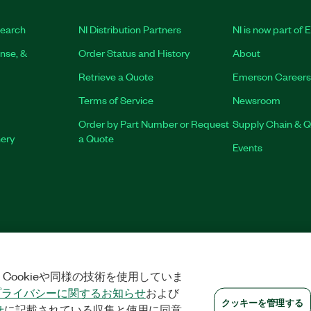
earch
NI Distribution Partners
NI is now part of
nse, &
Order Status and History
About
Retrieve a Quote
Emerson Careers
Terms of Service
Newsroom
Order by Part Number or Request
Supply Chain & Q
nery
a Quote
Events
RINT
|
PRIVACY
|
クッキーを管理する
©
2026
NATIONAL INSTRUMENTS 
Cookieや同様の技術を使用していま
プライバシーに関するお知らせ
および
クッキーを管理する
せ
に記載されている収集と使用に同意