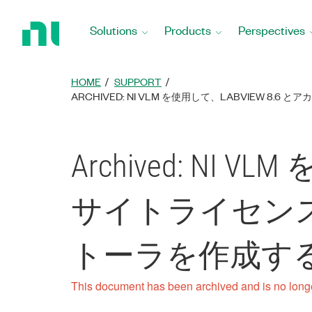
Return
to
Solutions
Products
Perspectives
Home
Page
HOME
SUPPORT
ARCHIVED: NI VLM を使用して、LABVIE
Archived: NI
サイトライセン
トーラを作成す
This document has been archived and is no long