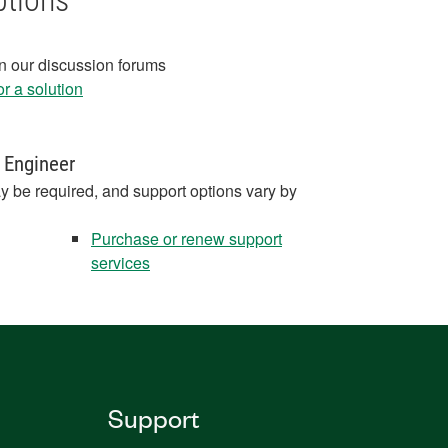
ptions
in our discussion forums
r a solution
 Engineer
y be required, and support options vary by
Purchase or renew support
services
Support