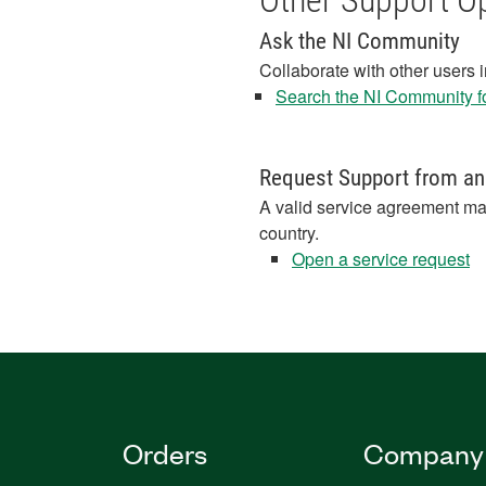
Other Support O
Ask the NI Community
Collaborate with other users 
Search the NI Community fo
Request Support from an
A valid service agreement ma
country.
Open a service request
Orders
Company