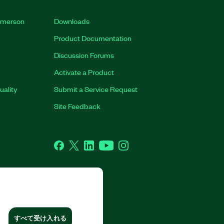
 Emerson
Downloads
Product Documentation
Discussion Forums
Activate a Product
uality
Submit a Service Request
Site Feedback
Facebook
Twitter
LinkedIn
YouTube
Instagram
CORP. ALL RIGHTS RESERVED.
すべて受け入れる