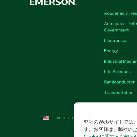
Academic & Res
Aerospace, Defe
Government
Electronics
Energy
Industrial Machi
Life Sciences
Semiconductor
Transportation
UNITED STATES (ENGLISH)
LEGAL
|
IMP
弊社のWebサイトでは、
す。お客様は、弊社の
Cookieに関するお知ら