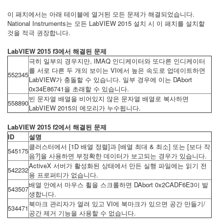
이 패치에서는 아래 테이블에 열거된 모든 문제가 해결되었습니다.
National Instruments는 모든 LabVIEW 2015 설치 시 이 패치를 설치할
것을 적극 권장합니다.
LabVIEW 2015 f3에서 해결된 문제
극히 일부의 경우지만, IMAQ 인디케이터와 또다른 인디케이터
를 서로 다른 두 개의 보이는 VI에서 높은 속도로 업데이트하면
552345
LabVIEW가 충돌할 수 있습니다. 일부 경우에 이는 DAbort
0x34E86741을 초래할 수 있습니다.
빈 문자열 배열을 비어있지 않은 문자열 배열로 복사하면
558890
LabVIEW 2015의 메모리가 누수됩니다.
LabVIEW 2015 f2에서 해결된 문제
ID
설명
클러스터에서 [1D 배열 정렬]과 [배열 최대 & 최소] 또는 [보다 작
545175
음?]을 사용하면 부정확한 데이터가 보고되는 경우가 있습니다.
ActiveX 서버가 활성화된 상태에서 만든 실행 파일에는 읽기 전
542232
용 프로퍼티가 없습니다.
배열 안에서 마우스 휠을 스크롤하면 DAbort 0x2CADF6E3이 발
543507
생합니다.
북마크 관리자가 열려 있고 VI에 북마크가 있으면 공간 만들기/
534471
공간 제거 기능을 사용할 수 없습니다.