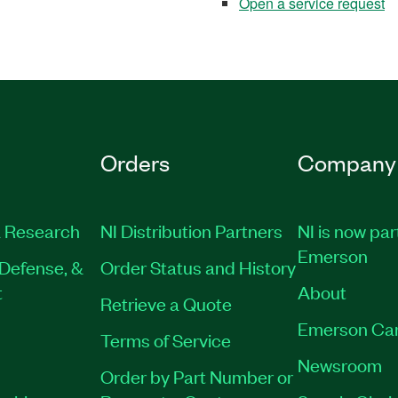
Open a service request
Orders
Company
 Research
NI Distribution Partners
NI is now par
Emerson
Defense, &
Order Status and History
t
About
Retrieve a Quote
Emerson Ca
Terms of Service
Newsroom
Order by Part Number or