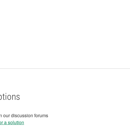
ptions
in our discussion forums
r a solution