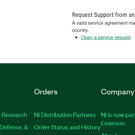
Request Support from an
A valid service agreement ma
country.
Open a service request
Orders
Company
 Research
NI Distribution Partners
NI is now par
Emerson
Defense, &
Order Status and History
t
About