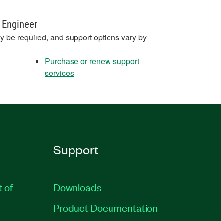
 Engineer
y be required, and support options vary by
Purchase or renew support
services
Support
t of
Downloads
Product Documentation