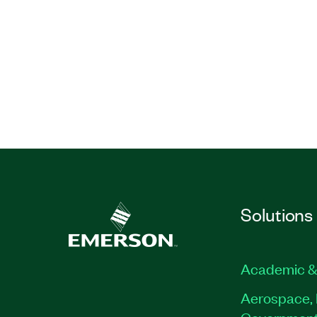
Solutions
Academic &
Aerospace, 
Governmen