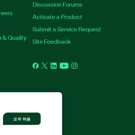
Discussion Forums
reers
Activate a Product
Submit a Service Request
 & Quality
Site Feedback
Facebook
Twitter
LinkedIn
YouTube
Instagram
L RIGHTS RESERVED.
모두 허용