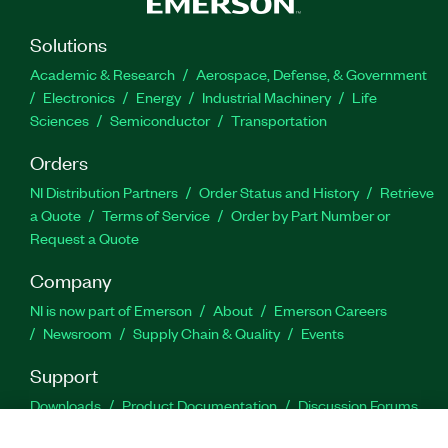
Solutions
Academic & Research
Aerospace, Defense, & Government
Electronics
Energy
Industrial Machinery
Life
Sciences
Semiconductor
Transportation
Orders
NI Distribution Partners
Order Status and History
Retrieve
a Quote
Terms of Service
Order by Part Number or
Request a Quote
Company
NI is now part of Emerson
About
Emerson Careers
Newsroom
Supply Chain & Quality
Events
Support
Downloads
Product Documentation
Discussion Forums
Activate a Product
Submit a Service Request
Site