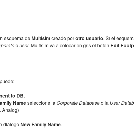
 un esquema de
Multisim
creado por
otro usuario
. Si el esque
orporate
o
user,
Multisim va a colocar en gris el botón
Edit Footp
puede:
ent to DB
.
Family Name
seleccione la
Corporate Database
o la
User Data
. Analog)
de diálogo
New Family Name
.