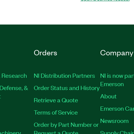
Orders
Company
 Research
NI Distribution Partners
NI is now par
Emerson
Defense, &
Order Status and History
t
About
Retrieve a Quote
Emerson Ca
Terms of Service
Newsroom
Order by Part Number or
achinery
Request a Quote
Supply Chain