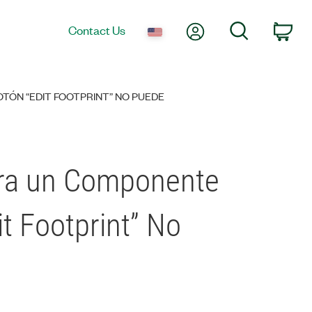
My Account
Search
Contact Us
Car
TÓN “EDIT FOOTPRINT” NO PUEDE
ara un Componente
t Footprint” No