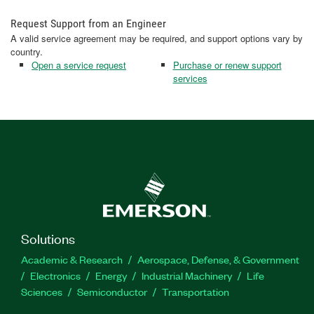
Request Support from an Engineer
A valid service agreement may be required, and support options vary by
country.
Open a service request
Purchase or renew support
services
Solutions
Academic & Research
Aerospace, Defense, & Government
Electronics
Energy
Industrial Machinery
Life
Sciences
Semiconductor
Transportation