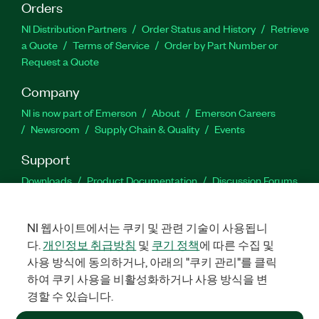
Orders
NI Distribution Partners
Order Status and History
Retrieve
a Quote
Terms of Service
Order by Part Number or
Request a Quote
Company
NI is now part of Emerson
About
Emerson Careers
Newsroom
Supply Chain & Quality
Events
Support
Downloads
Product Documentation
Discussion Forums
Activate a Product
Submit a Service Request
Site
Feedback
NI 웹사이트에서는 쿠키 및 관련 기술이 사용됩니
다.
개인정보 취급방침
및
쿠기 정책
에 따른 수집 및
Facebook
Twitter
LinkedIn
YouTube
Ins
사용 방식에 동의하거나, 아래의 "쿠키 관리"를 클릭
하여 쿠키 사용을 비활성화하거나 사용 방식을 변
경할 수 있습니다.
©
2026
NATIONAL INSTRUMENTS CORP. ALL RIGHTS RESERVED.