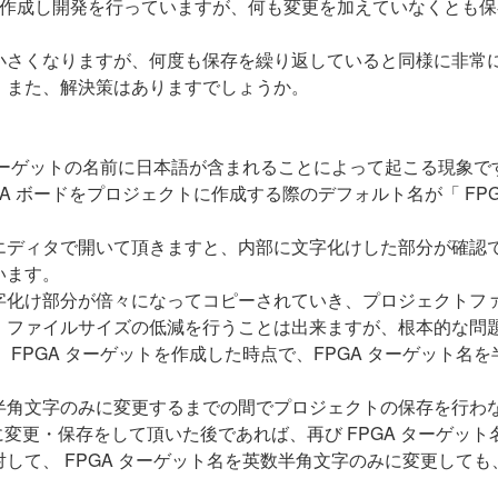
トを作成し開発を行っていますが、何も変更を加えていなくとも
小さくなりますが、何度も保存を繰り返していると同様に非常
。また、解決策はありますでしょうか。
 ターゲットの名前に日本語が含まれることによって起こる現象で
れる FPGA ボードをプロジェクトに作成する際のデフォルト名が「
。
エディタで開いて頂きますと、内部に文字化けした部分が確認
います。
字化け部分が倍々になってコピーされていき、プロジェクトフ
、ファイルサイズの低減を行うことは出来ますが、根本的な問
FPGA ターゲットを作成した時点で、FPGA ターゲット
半角文字のみに変更するまでの間でプロジェクトの保存を行わ
名に変更・保存をして頂いた後であれば、再び FPGA ターゲ
して、 FPGA ターゲット名を英数半角文字のみに変更して