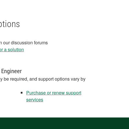
ptions
in our discussion forums
r a solution
 Engineer
y be required, and support options vary by
Purchase or renew support
services