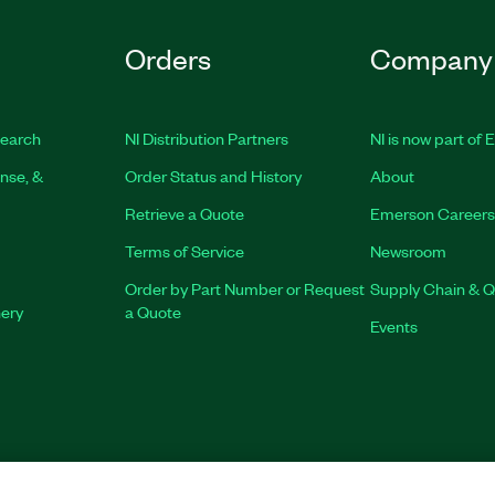
Orders
Company
earch
NI Distribution Partners
NI is now part of
nse, &
Order Status and History
About
Retrieve a Quote
Emerson Careers
Terms of Service
Newsroom
Order by Part Number or Request
Supply Chain & Q
nery
a Quote
Events