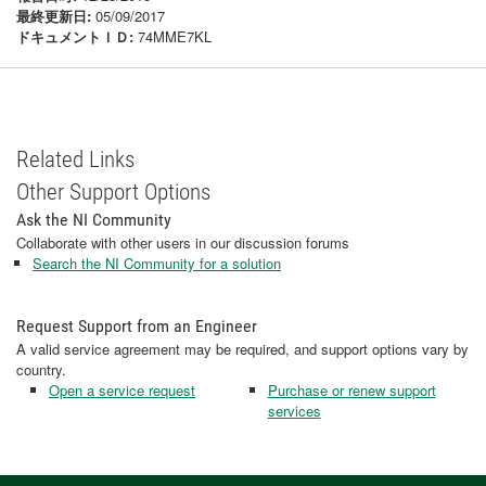
最終更新日:
05/09/2017
ドキュメントＩＤ:
74MME7KL
Related Links
Other Support Options
Ask the NI Community
Collaborate with other users in our discussion forums
Search the NI Community for a solution
Request Support from an Engineer
A valid service agreement may be required, and support options vary by
country.
Open a service request
Purchase or renew support
services