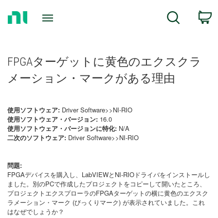
Return
C
Search
to
Home
Page
FPGAターゲットに黄色のエクスクラ
メーション・マークがある理由
使用ソフトウェア:
Driver Software>>NI-RIO
使用ソフトウェア・バージョン:
16.0
使用ソフトウェア・バージョンに特化:
N/A
二次のソフトウェア:
Driver Software>>NI-RIO
問題:
FPGAデバイスを購入し、LabVIEWとNI-RIOドライバをインストールし
ました。別のPCで作成したプロジェクトをコピーして開いたところ、
プロジェクトエクスプローラのFPGAターゲットの横に黄色のエクスク
ラメーション・マーク (びっくりマーク) が表示されていました。これ
はなぜでしょうか？