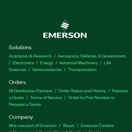
Solutions
Academic & Research
Aerospace, Defense, & Government
Electronics
Energy
Industrial Machinery
Life
Sciences
Semiconductor
Transportation
Orders
NI Distribution Partners
Order Status and History
Retrieve
a Quote
Terms of Service
Order by Part Number or
Request a Quote
Company
NI is now part of Emerson
About
Emerson Careers