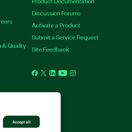
Product Documentation
Discussion Forums
reers
Activate a Product
Submit a Service Request
 & Quality
Site Feedback
Facebook
Twitter
LinkedIn
YouTube
Instagram
RP. ALL RIGHTS RESERVED.
Accept all