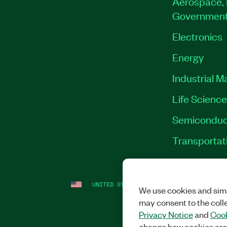
Aerospace, 
Governmen
Electronics
Energy
Industrial M
Life Scienc
Semiconduc
Transportat
UNITED STATES (ENGLISH)
LEGAL
|
IMP
We use cookies and simi
may consent to the coll
Privacy Notice
and
Cook
change how cookies are