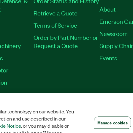
Defense, &
Order Status and History
t
About
Retrieve a Quote
Emerson Ca
Terms of Service
Newsroom
Order by Part Number or
achinery
Request a Quote
Supply Chain
es
Events
tor
ion
RINT
|
PRIVACY
|
MANAGE COOKIES
©
2026
NATIONAL INSTRUMENTS CO
lar technology on our website. You
ection and use described in our
Manage cookies
ie Notice
, or you may disable or
 used by clicking on "Manage