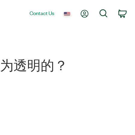
My Account
Search
Contact Us
Car
表变为透明的？