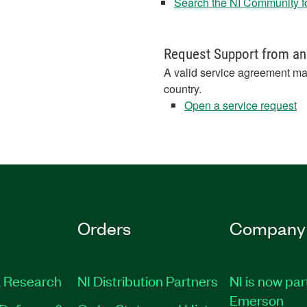
Search the NI Community fo
Request Support from an
A valid service agreement ma
country.
Open a service request
Orders
Company
 Research
NI Distribution Partners
NI is now par
Emerson