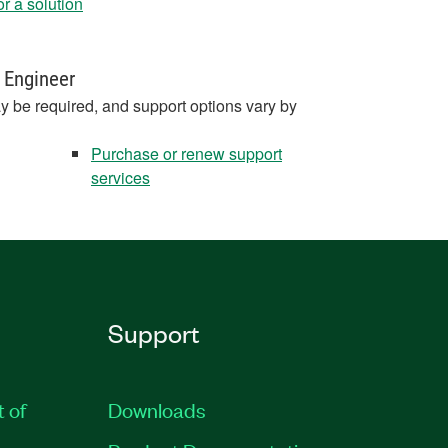
r a solution
 Engineer
y be required, and support options vary by
Purchase or renew support
services
Support
t of
Downloads