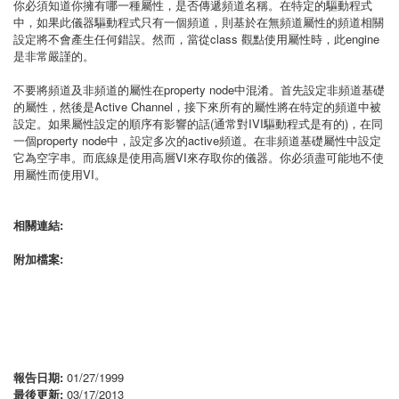
你必須知道你擁有哪一種屬性，是否傳遞頻道名稱。在特定的驅動程式
中，如果此儀器驅動程式只有一個頻道，則基於在無頻道屬性的頻道相關
設定將不會產生任何錯誤。然而，當從class 觀點使用屬性時，此engine
是非常嚴謹的。
不要將頻道及非頻道的屬性在property node中混淆。首先設定非頻道基礎
的屬性，然後是Active Channel，接下來所有的屬性將在特定的頻道中被
設定。如果屬性設定的順序有影響的話(通常對IVI驅動程式是有的)，在同
一個property node中，設定多次的active頻道。在非頻道基礎屬性中設定
它為空字串。而底線是使用高層VI來存取你的儀器。你必須盡可能地不使
用屬性而使用VI。
相關連結:
附加檔案:
報告日期:
01/27/1999
最後更新:
03/17/2013