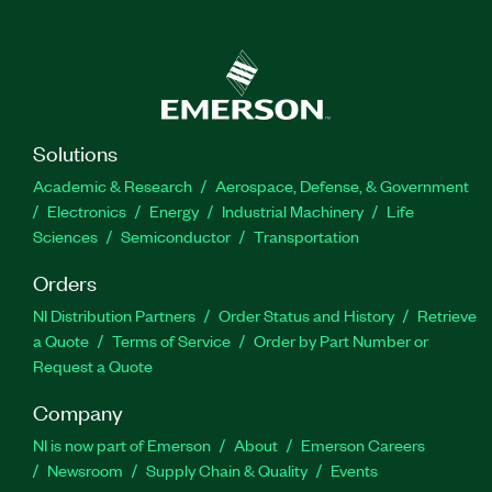
Solutions
Academic & Research
Aerospace, Defense, & Government
Electronics
Energy
Industrial Machinery
Life
Sciences
Semiconductor
Transportation
Orders
NI Distribution Partners
Order Status and History
Retrieve
a Quote
Terms of Service
Order by Part Number or
Request a Quote
Company
NI is now part of Emerson
About
Emerson Careers
Newsroom
Supply Chain & Quality
Events