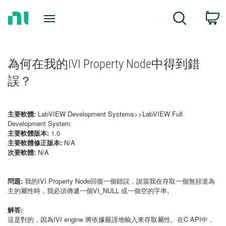
Return
C
Search
to
Home
Page
為何在我的IVI Property Node中得到錯
誤？
主要軟體:
LabVIEW Development Systems>>LabVIEW Full
Development System
主要軟體版本:
1.0
主要軟體修正版本:
N/A
次要軟體:
N/A
問題:
我的IVI Property Node回復一個錯誤，說當我在存取一個無頻道為
主的屬性時，我必須傳遞一個VI_NULL 或一個空的字串。
解答:
這是對的，因為IVI engine 將依據嚴謹地輸入來存取屬性。在C API中，