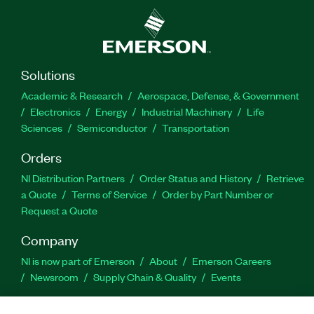
Solutions
Academic & Research
Aerospace, Defense, & Government
Electronics
Energy
Industrial Machinery
Life
Sciences
Semiconductor
Transportation
Orders
NI Distribution Partners
Order Status and History
Retrieve
a Quote
Terms of Service
Order by Part Number or
Request a Quote
Company
NI is now part of Emerson
About
Emerson Careers
Newsroom
Supply Chain & Quality
Events
Support