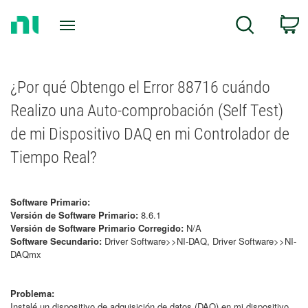
Return
C
Search
to
Home
Page
¿Por qué Obtengo el Error 88716 cuándo
Realizo una Auto-comprobación (Self Test)
de mi Dispositivo DAQ en mi Controlador de
Tiempo Real?
Software Primario:
Versión de Software Primario:
8.6.1
Versión de Software Primario Corregido:
N/A
Software Secundario:
Driver Software>>NI-DAQ, Driver Software>>NI-
DAQmx
Problema:
Instalé un dispositivo de adquisición de datos (DAQ) en mi dispositivo