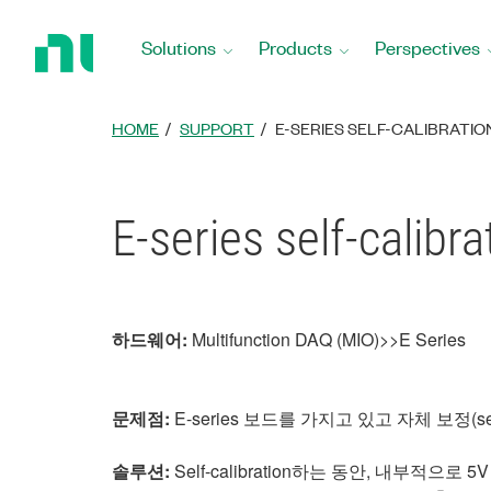
Return
to
Solutions
Products
Perspectives
Home
Page
HOME
SUPPORT
E-SERIES SELF-CALIBRAT
E-series self-cal
하드웨어:
Multifunction DAQ (MIO)>>E Series
문제점:
E-series 보드를 가지고 있고 자체 보정(se
솔루션:
Self-calibration하는 동안, 내부적