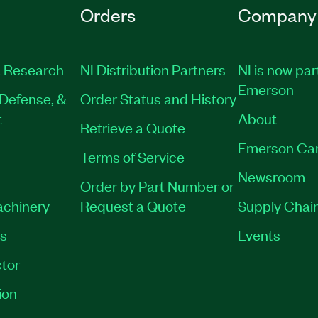
Orders
Company
 Research
NI Distribution Partners
NI is now par
Emerson
Defense, &
Order Status and History
t
About
Retrieve a Quote
Emerson Ca
Terms of Service
Newsroom
Order by Part Number or
achinery
Request a Quote
Supply Chain
es
Events
tor
ion