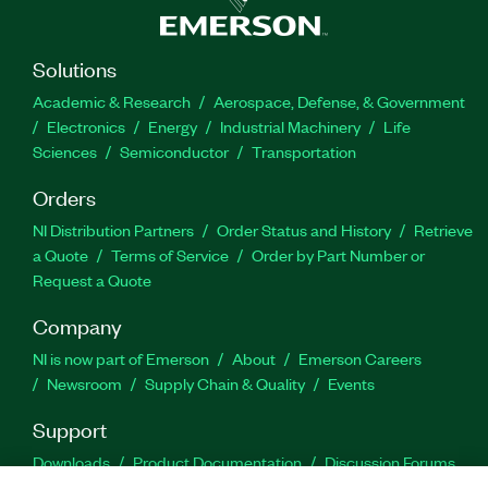
Solutions
Academic & Research
Aerospace, Defense, & Government
Electronics
Energy
Industrial Machinery
Life
Sciences
Semiconductor
Transportation
Orders
NI Distribution Partners
Order Status and History
Retrieve
a Quote
Terms of Service
Order by Part Number or
Request a Quote
Company
NI is now part of Emerson
About
Emerson Careers
Newsroom
Supply Chain & Quality
Events
Support
Downloads
Product Documentation
Discussion Forums
Activate a Product
Submit a Service Request
Site