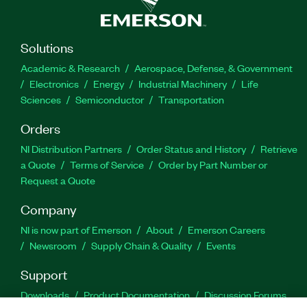
Solutions
Academic & Research
Aerospace, Defense, & Government
Electronics
Energy
Industrial Machinery
Life
Sciences
Semiconductor
Transportation
Orders
NI Distribution Partners
Order Status and History
Retrieve
a Quote
Terms of Service
Order by Part Number or
Request a Quote
Company
NI is now part of Emerson
About
Emerson Careers
Newsroom
Supply Chain & Quality
Events
Support
Downloads
Product Documentation
Discussion Forums