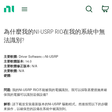
Return
C
Search
to
Home
Page
為什麼我的NI-USRP RIO在我的系統中無
法識別?
主要軟體:
Driver Software>>NI-USRP
主要軟體版本:
14.0
主要軟體修正版本:
N/A
次要軟體:
N/A
硬體:
問題:
我的NI-USRP RIO不能被我的電腦識別。我可以採取甚麼措施來確
保我的電腦可以識別這個設備?
解答:
請下載並安裝最新版本的NI-USRP 驅動程式。然後按照以下的步驟
來操作，以確保您的設備在系統中被識別到。