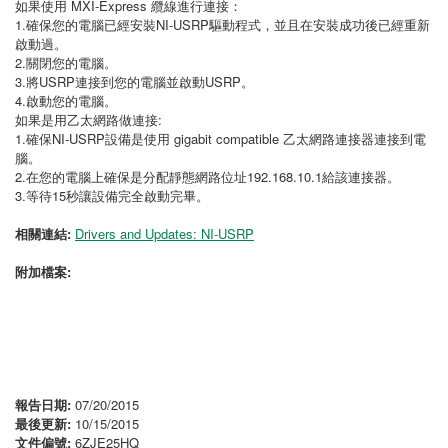
如果使用 MXI-Express 纜線進行連接：
1.確保您的電腦已經安裝NI-USRP驅動程式，並且在安裝成功後已經重新
啟動過。
2.關閉您的電腦。
3.將USRP連接到您的電腦並啟動USRP。
4.啟動您的電腦。
如果是用乙太網路做連接:
1.確保NI-USRP設備是使用 gigabit compatible 乙太網路連接器連接到電
腦。
2.在您的電腦上確保是分配靜態網路位址192.168.10.1給該連接器。
3.等待15秒讓設備完全啟動完畢。
相關連結:
Drivers and Updates: NI-USRP
附加檔案:
報告日期:
07/20/2015
最後更新:
10/15/2015
文件偏號:
6ZJE25HQ