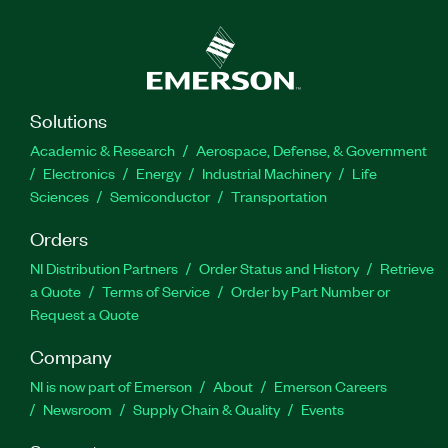
Solutions
Academic & Research
Aerospace, Defense, & Government
Electronics
Energy
Industrial Machinery
Life
Sciences
Semiconductor
Transportation
Orders
NI Distribution Partners
Order Status and History
Retrieve
a Quote
Terms of Service
Order by Part Number or
Request a Quote
Company
NI is now part of Emerson
About
Emerson Careers
Newsroom
Supply Chain & Quality
Events