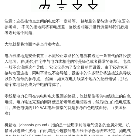
注意：这些接地点之间的电位不一定相等。 接地指的是待测电势(电压)的
参考点。 不同的接地间将有电压差，当设备相连并进行测量时我们必须
考虑到这个问题。
大地就是将地面本身当作参考点。
电力线接地是安全装置；不流经正常路径的电流将透过一条替代的路径接
入地面。在(现代)住宅中与电力线相连的将是绿色或者裸露的铜线。 电流
一般不会流经这个导线； 它仅仅是为了安全目的而设置。由于它确实直
接与地面连接，同时平常也不会导通，设备中的许多部分将连接这条导线
以作为信号的参考点。 然而，如果在电力线某个地方的配线错误，那么
这个接地就会成为带电的导体了。
零线是电力公司在供电时电力返回的路径，他就是住宅供电线缆上的白色
电缆。电力输送完整的回路便是沿着黑色电缆输出，然后经由白色电缆返
回。黑色电缆的110 VAC电压值指的就是参考白色电缆而得。（美国标
准）
机箱地（chassis ground）指的是一些用来封装电气设备的金属外壳。机
箱可以选择性接地，由机箱是否连接到电力线中绿色地线来决定。如电气