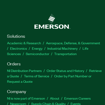
Solutions
Academic & Research
Aerospace, Defense, & Government
Electronics
Energy
Industrial Machinery
Life
Sciences
Semiconductor
Transportation
Orders
NI Distribution Partners
Order Status and History
Retrieve
a Quote
Terms of Service
Order by Part Number or
Request a Quote
Company
NI is now part of Emerson
About
Emerson Careers
Newsroom
Supply Chain & Quality
Events