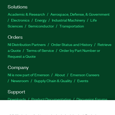
Solutions
Academic & Research
Aerospace, Defense, & Government
Electronics
Energy
Industrial Machinery
Life
Sciences
Semiconductor
Transportation
Orders
NI Distribution Partners
Order Status and History
Retrieve
a Quote
Terms of Service
Order by Part Number or
Request a Quote
Company
NI is now part of Emerson
About
Emerson Careers
Newsroom
Supply Chain & Quality
Events
Support
Downloads
Product Documentation
Discussion Forums
Activate a Product
Submit a Service Request
Site
Feedback