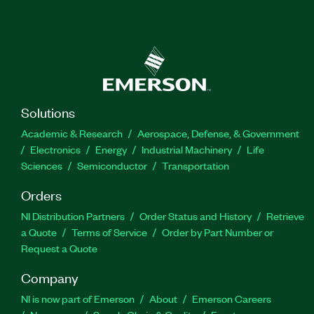
Solutions
Academic & Research
Aerospace, Defense, & Government
Electronics
Energy
Industrial Machinery
Life
Sciences
Semiconductor
Transportation
Orders
NI Distribution Partners
Order Status and History
Retrieve
a Quote
Terms of Service
Order by Part Number or
Request a Quote
Company
NI is now part of Emerson
About
Emerson Careers