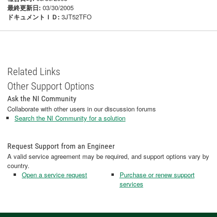
最終更新日:
03/30/2005
ドキュメントＩＤ:
3JT52TFO
Related Links
Other Support Options
Ask the NI Community
Collaborate with other users in our discussion forums
Search the NI Community for a solution
Request Support from an Engineer
A valid service agreement may be required, and support options vary by
country.
Open a service request
Purchase or renew support
services