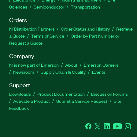
Sciences
Semiconductor
Transportation
Orders
NI Distribution Partners
Order Status and History
Retrieve
a Quote
Terms of Service
Order by Part Number or
Request a Quote
Company
NI is now part of Emerson
About
Emerson Careers
Newsroom
Supply Chain & Quality
Events
Support
Downloads
Product Documentation
Discussion Forums
Activate a Product
Submit a Service Request
Site
Feedback
Facebook
Twitter
LinkedIn
YouTube
Ins