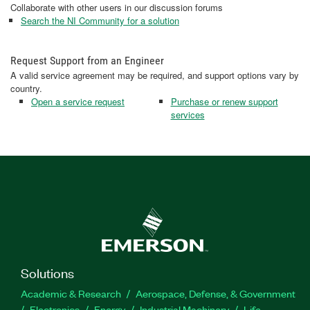
Collaborate with other users in our discussion forums
Search the NI Community for a solution
Request Support from an Engineer
A valid service agreement may be required, and support options vary by
country.
Open a service request
Purchase or renew support
services
Solutions
Academic & Research
Aerospace, Defense, & Government
Electronics
Energy
Industrial Machinery
Life