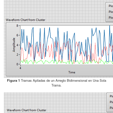
Figura 1
Tramas Apiladas de un Arreglo Bidimensional en Una Sola
Trama.