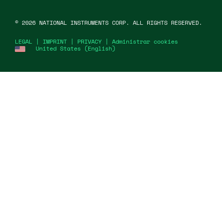
©
2026
NATIONAL INSTRUMENTS CORP. ALL RIGHTS RESERVED.
LEGAL
|
IMPRINT
|
PRIVACY
|
Administrar cookies
United States (English)