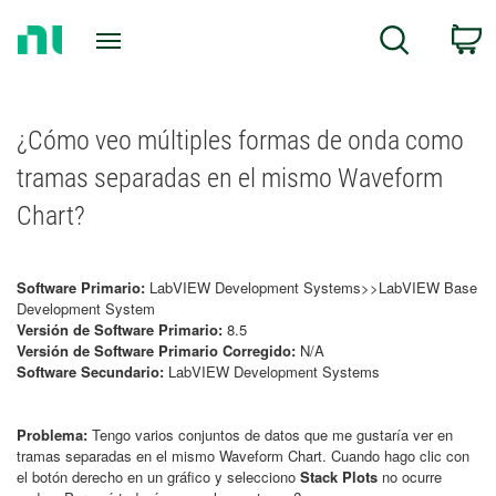
Return
C
Search
to
Home
Page
¿Cómo veo múltiples formas de onda como
tramas separadas en el mismo Waveform
Chart?
Software Primario:
LabVIEW Development Systems>>LabVIEW Base
Development System
Versión de Software Primario:
8.5
Versión de Software Primario Corregido:
N/A
Software Secundario:
LabVIEW Development Systems
Problema:
Tengo varios conjuntos de datos que me gustaría ver en
tramas separadas en el mismo Waveform Chart. Cuando hago clic con
el botón derecho en un gráfico y selecciono
Stack Plots
no ocurre