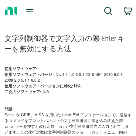
Return
C
Search
to
Home
Page
文字列制御器で文字入力の際 Enter キ
ーを無効にする方法
使用ソフトウェア:
使用ソフトウェア・バージョン:
4.1 1.0 6.0.1 2010 SP1 2010 6.0.3
2009 2.0 5.1.1 6.0.2
使用ソフトウェア・バージョンに特化:
N/A
二次のソフトウェア:
N/A
問題:
Serial や GPIB、VISA を用いた LabVIEW アプリケーションで、送信す
るコマンドをフロントパネル上の文字列制御器に書き込み終えた際
Enter キーを押すと改行定数「\n」が文字列制御器内に入力されてしま
います。この改行定数は文字列制御器のショートカットメニュー内の