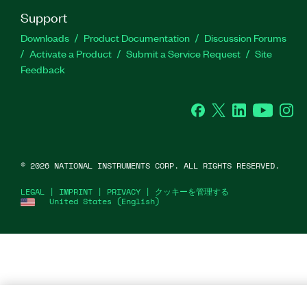
Support
Downloads
Product Documentation
Discussion Forums
Activate a Product
Submit a Service Request
Site
Feedback
Facebook
Twitter
LinkedIn
YouTube
Ins
©
2026
NATIONAL INSTRUMENTS CORP. ALL RIGHTS RESERVED.
LEGAL
|
IMPRINT
|
PRIVACY
|
クッキーを管理する
United States (English)