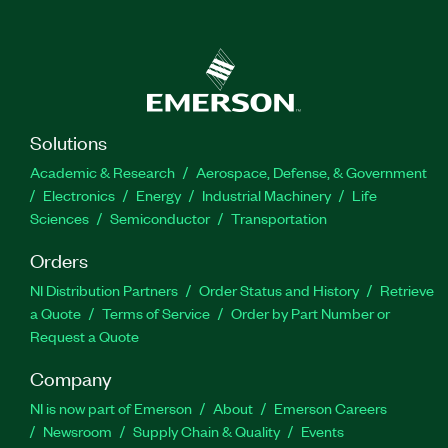
Solutions
Academic & Research
Aerospace, Defense, & Government
Electronics
Energy
Industrial Machinery
Life
Sciences
Semiconductor
Transportation
Orders
NI Distribution Partners
Order Status and History
Retrieve
a Quote
Terms of Service
Order by Part Number or
Request a Quote
Company
NI is now part of Emerson
About
Emerson Careers
Newsroom
Supply Chain & Quality
Events