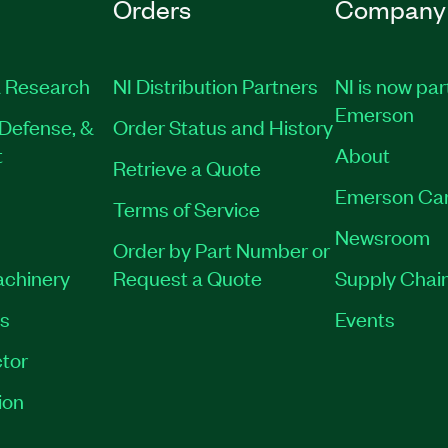
Orders
Company
 Research
NI Distribution Partners
NI is now par
Emerson
Defense, &
Order Status and History
t
About
Retrieve a Quote
Emerson Ca
Terms of Service
Newsroom
Order by Part Number or
achinery
Request a Quote
Supply Chain
es
Events
tor
ion