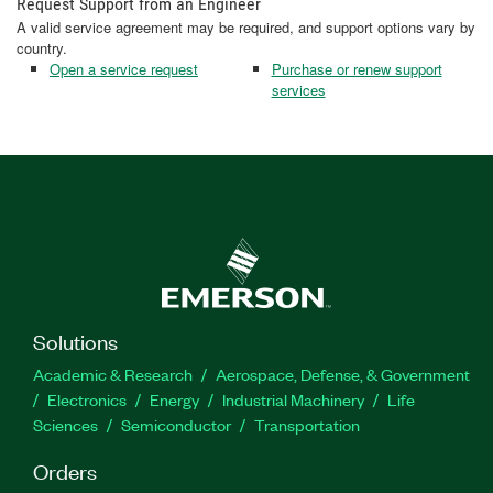
Request Support from an Engineer
A valid service agreement may be required, and support options vary by
country.
Open a service request
Purchase or renew support
services
Solutions
Academic & Research
Aerospace, Defense, & Government
Electronics
Energy
Industrial Machinery
Life
Sciences
Semiconductor
Transportation
Orders