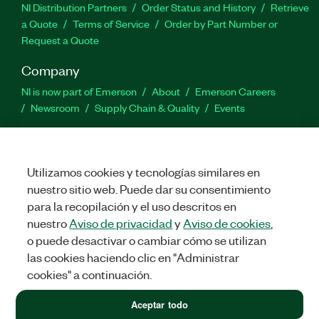
NI Distribution Partners
Order Status and History
Retrieve
a Quote
Terms of Service
Order by Part Number or
Request a Quote
Company
NI is now part of Emerson
About
Emerson Careers
Newsroom
Supply Chain & Quality
Events
Support
Downloads
Product Documentation
Discussion Forums
Utilizamos cookies y tecnologías similares en
Activate a Product
Submit a Service Request
Site
nuestro sitio web. Puede dar su consentimiento
Feedback
para la recopilación y el uso descritos en
nuestro
Aviso de privacidad
y
Aviso de cookies
,
Facebook
Twitter
LinkedIn
YouTube
Ins
o puede desactivar o cambiar cómo se utilizan
las cookies haciendo clic en "Administrar
cookies" a continuación.
©
2026
NATIONAL INSTRUMENTS CORP. ALL RIGHTS RESERVED.
Aceptar todo
LEGAL
|
IMPRINT
|
PRIVACY
|
Administrar cookies