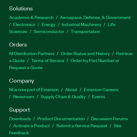
Solutions
Academic & Research
Aerospace, Defense, & Government
Electronics
Energy
Industrial Machinery
Life
Sciences
Semiconductor
Transportation
Orders
NI Distribution Partners
Order Status and History
Retrieve
a Quote
Terms of Service
Order by Part Number or
Request a Quote
Company
NI is now part of Emerson
About
Emerson Careers
Newsroom
Supply Chain & Quality
Events
Support
Downloads
Product Documentation
Discussion Forums
Activate a Product
Submit a Service Request
Site
Feedback