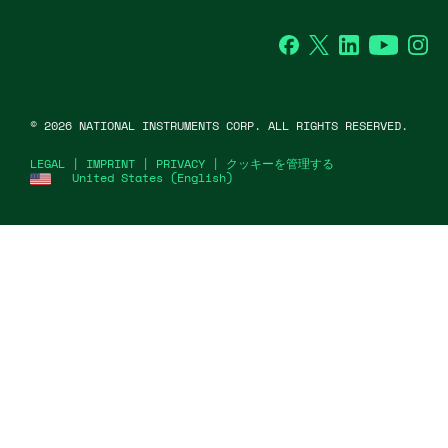
Facebook
Twitter
LinkedIn
YouTube
Ins
©
2026
NATIONAL INSTRUMENTS CORP. ALL RIGHTS RESERVED.
LEGAL
|
IMPRINT
|
PRIVACY
|
クッキーを管理する
United States (English)