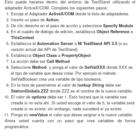
Esto puede hacerse dentro del entorno de TestStand utilizando el
adaptador ActiveX/COM. Complete los siguientes pasos:
Escoja el Adaptador
ActiveX/COM
desde la lista de adaptadores.
Inserte un paso de
Action.
De clic derecho en el paso de acción y seleccione
Specify Module
En el cuadro de diálogo de edición, establezca
Object Reference
a
ThisContext
Establezca el
Automation Server
a
NI TestStand API 3.5
(o su
versión actual del API de TestStand)
Establezca
Object Class
a
PropertyObject
La acción debe ser
Call Method
Seleccione
Method
y ponga el valor de
SetValXXX
donde XXX es
el tipo de variable que desea crear. Por ejemplo el método
SetValBoolean crea una variable de tipo booleana.
En la lista de parametros el valor de
lookup String
debe ser
StationGlobals.ZZZ
donde ZZZ es el nombre de la nueva variable.
El valor de
options
debe ser 1. Esto forzará que la variable sea
creada si no esta ahí. Si usted escoge el valor de 5, la variable será
creada si no existe; sin embargo, nada sucederá si ya existe.
Ponga en
newValue
el valor que desee asignar a la nueva variable.
Ahora usted cuenta con un paso que crea variables de forma
programática.