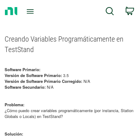
Return
C
Search
to
Home
Page
Creando Variables Programáticamente en
TestStand
Software Primario:
Versión de Software Primario:
3.5
Versión de Software Primario Corregido:
N/A
Software Secundario:
N/A
Problema:
¿Cómo puedo crear variables programáticamente (por instancia, Station
Globals o Locals) en TestStand?
Solución: