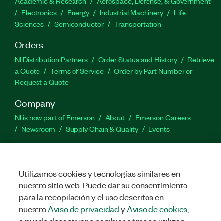
Academic & Research
Aerospace, Defense, & Government
Electronics
Energy
Industrial Machinery
Life
Sciences
Semiconductor
Transportation
Orders
NI Distribution Partners
Order Status and History
Retrieve
a Quote
Terms of Service
Order by Part Number or
Request a Quote
Company
NI is now part of Emerson
About
Emerson Careers
Newsroom
Supply Chain & Quality
Events
Support
Downloads
Product Documentation
Discussion Forums
Utilizamos cookies y tecnologías similares en
Activate a Product
Submit a Service Request
Site
nuestro sitio web. Puede dar su consentimiento
Feedback
para la recopilación y el uso descritos en
nuestro
Aviso de privacidad
y
Aviso de cookies
,
Facebook
Twitter
LinkedIn
YouTube
Ins
o puede desactivar o cambiar cómo se utilizan