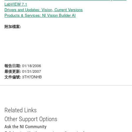
LabVIEW 7.1
Drivers and Updates: Vision, Current Versions
Products & Services: NI Vision Builder AI
附加檔案:
報告日期:
01/18/2006
最後更新:
01/31/2007
文件偏號:
3TH7DNHB
Related Links
Other Support Options
Ask the NI Community