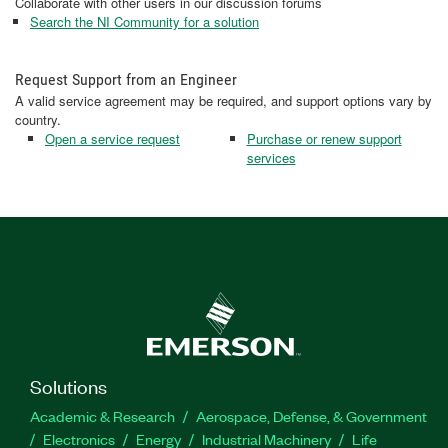
Collaborate with other users in our discussion forums
Search the NI Community for a solution
Request Support from an Engineer
A valid service agreement may be required, and support options vary by
country.
Open a service request
Purchase or renew support
services
Solutions
Academic & Research
Aerospace, Defense, & Government
Electronics
Energy
Industrial Machinery
Life