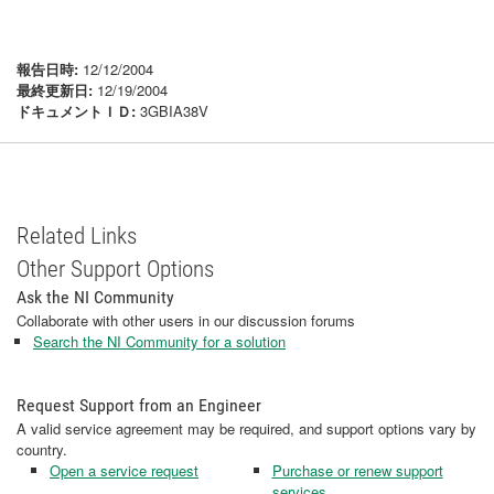
報告日時:
12/12/2004
最終更新日:
12/19/2004
ドキュメントＩＤ:
3GBIA38V
Related Links
Other Support Options
Ask the NI Community
Collaborate with other users in our discussion forums
Search the NI Community for a solution
Request Support from an Engineer
A valid service agreement may be required, and support options vary by
country.
Open a service request
Purchase or renew support
services