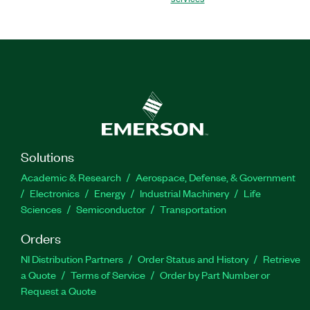
Solutions
Academic & Research
Aerospace, Defense, & Government
Electronics
Energy
Industrial Machinery
Life
Sciences
Semiconductor
Transportation
Orders
NI Distribution Partners
Order Status and History
Retrieve
a Quote
Terms of Service
Order by Part Number or
Request a Quote