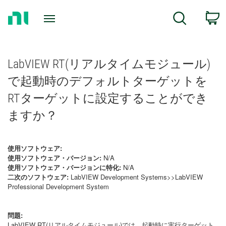
Return
C
Search
to
Home
Page
LabVIEW RT(リアルタイムモジュール)
で起動時のデフォルトターゲットを
RTターゲットに設定することができ
ますか？
使用ソフトウェア:
使用ソフトウェア・バージョン:
N/A
使用ソフトウェア・バージョンに特化:
N/A
二次のソフトウェア:
LabVIEW Development Systems>>LabVIEW
Professional Development System
問題:
LabVIEW RT(リアルタイムモジュール)では、起動時に実行ターゲット