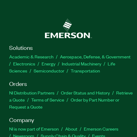
Solutions
Academic & Research
Aerospace, Defense, & Government
Electronics
Energy
Industrial Machinery
Life
Sciences
Semiconductor
Transportation
Orders
NI Distribution Partners
Order Status and History
Retrieve
a Quote
Terms of Service
Order by Part Number or
Request a Quote
Company
NI is now part of Emerson
About
Emerson Careers
Newsroom
Supply Chain & Quality
Events