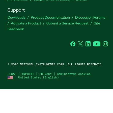
Support
Downloads
Product Documentation
Discussion Forums
Activate a Product
Submit a Service Request
Site
Feedback
Facebook
Twitter
LinkedIn
YouTube
Ins
©
2026
NATIONAL INSTRUMENTS CORP. ALL RIGHTS RESERVED.
LEGAL
|
IMPRINT
|
PRIVACY
|
Administrar cookies
United States (English)