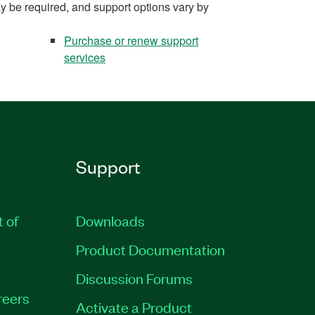
y be required, and support options vary by
Purchase or renew support
services
Support
t of
Downloads
Product Documentation
Discussion Forums
reers
Activate a Product