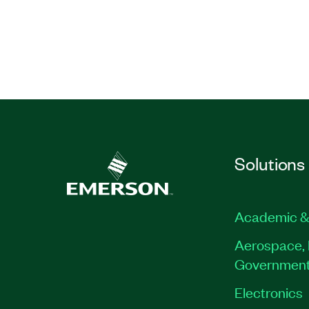
Solutions
Academic &
Aerospace, 
Governmen
Electronics