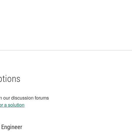
ptions
in our discussion forums
r a solution
 Engineer