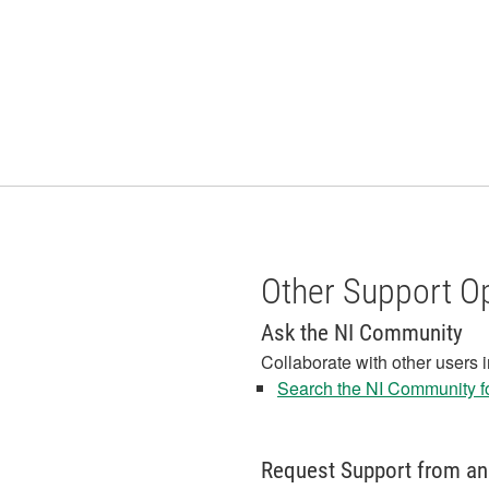
Other Support O
Ask the NI Community
Collaborate with other users 
Search the NI Community fo
Request Support from an