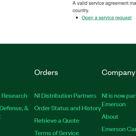
A valid service agreement ma
country.
Open a service request
Orders
Company
 Research
NI Distribution Partners
NI is now par
Emerson
Defense, &
Order Status and History
t
About
Retrieve a Quote
Emerson Ca
Terms of Service