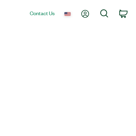
My Account
Search
Contact Us
Car