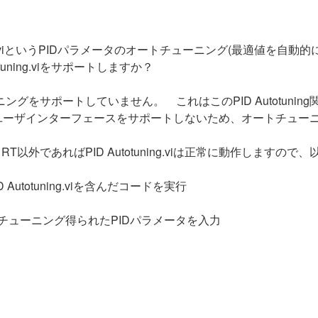
ning.viというPIDパラメータのオートチューニング(最適値を
utotuning.viをサポートしますか？
ューニングをサポートしていません。 これはこのPID Autotu
うなユーザインターフェースをサポートしないため、オートチュ
W RT以外であればPID Autotuning.viは正常に動作し
totuning.viを含んだコードを実行
替え、オートチューニング得られたPIDパラメータを入力