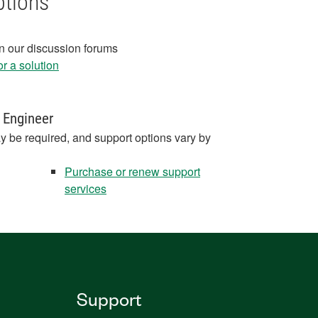
ptions
in our discussion forums
r a solution
 Engineer
y be required, and support options vary by
Purchase or renew support
services
Support