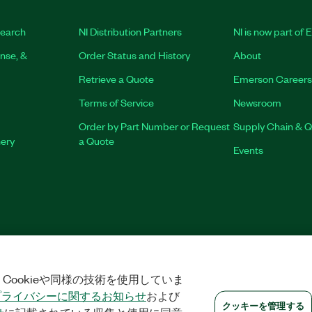
earch
NI Distribution Partners
NI is now part of
nse, &
Order Status and History
About
Retrieve a Quote
Emerson Careers
Terms of Service
Newsroom
Order by Part Number or Request
Supply Chain & Q
nery
a Quote
Events
RINT
|
PRIVACY
|
クッキーを管理する
©
2026
NATIONAL INSTRUMENTS 
Cookieや同様の技術を使用していま
プライバシーに関するお知らせ
および
クッキーを管理する