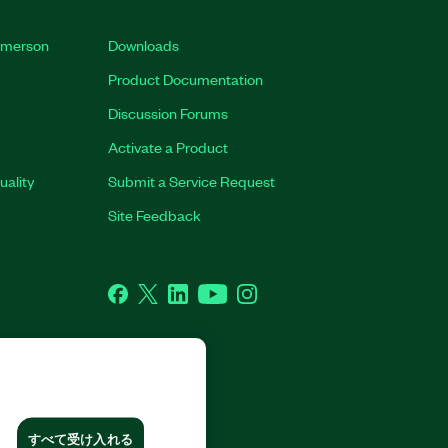
 Emerson
Downloads
Product Documentation
Discussion Forums
Activate a Product
uality
Submit a Service Request
Site Feedback
Facebook
Twitter
LinkedIn
YouTube
Instagram
CORP. ALL RIGHTS RESERVED.
すべて受け入れる