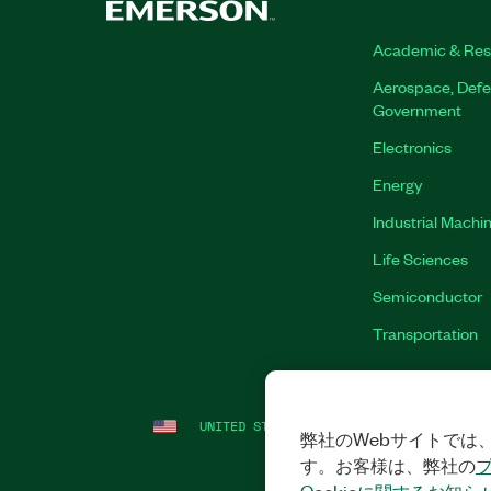
Academic & Res
Aerospace, Defe
Government
Electronics
Energy
Industrial Machi
Life Sciences
Semiconductor
Transportation
UNITED STATES (ENGLISH)
LEGAL
|
IMP
弊社のWebサイトでは、
す。お客様は、弊社の