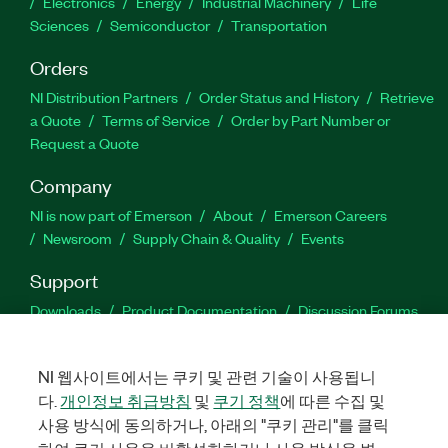
Electronics
Energy
Industrial Machinery
Life
Sciences
Semiconductor
Transportation
Orders
NI Distribution Partners
Order Status and History
Retrieve
a Quote
Terms of Service
Order by Part Number or
Request a Quote
Company
NI is now part of Emerson
About
Emerson Careers
Newsroom
Supply Chain & Quality
Events
Support
Downloads
Product Documentation
Discussion Forums
Activate a Product
Submit a Service Request
Site
Feedback
NI 웹사이트에서는 쿠키 및 관련 기술이 사용됩니
다.
개인정보 취급방침
및
쿠기 정책
에 따른 수집 및
Facebook
Twitter
LinkedIn
YouTube
Ins
사용 방식에 동의하거나, 아래의 "쿠키 관리"를 클릭