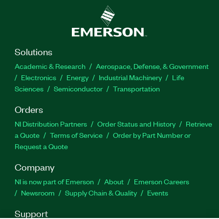
Solutions
Academic & Research
Aerospace, Defense, & Government
Electronics
Energy
Industrial Machinery
Life
Sciences
Semiconductor
Transportation
Orders
NI Distribution Partners
Order Status and History
Retrieve
a Quote
Terms of Service
Order by Part Number or
Request a Quote
Company
NI is now part of Emerson
About
Emerson Careers
Newsroom
Supply Chain & Quality
Events
Support