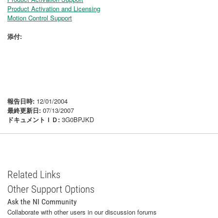
Product Activation and Licensing
Motion Control Support
添付:
報告日時:
12/01/2004
最終更新日:
07/13/2007
ドキュメントＩＤ:
3G0BPJKD
Related Links
Other Support Options
Ask the NI Community
Collaborate with other users in our discussion forums