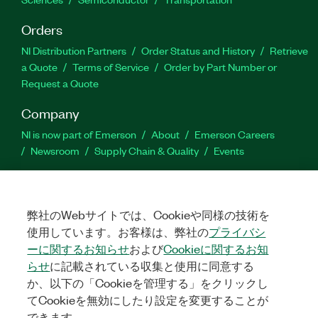
Orders
NI Distribution Partners
Order Status and History
Retrieve
a Quote
Terms of Service
Order by Part Number or
Request a Quote
Company
NI is now part of Emerson
About
Emerson Careers
Newsroom
Supply Chain & Quality
Events
Support
Downloads
Product Documentation
Discussion Forums
弊社のWebサイトでは、Cookieや同様の技術を
Activate a Product
Submit a Service Request
Site
使用しています。お客様は、弊社の
プライバシ
Feedback
ーに関するお知らせ
および
Cookieに関するお知
らせ
に記載されている収集と使用に同意する
Facebook
Twitter
LinkedIn
YouTube
Ins
か、以下の「Cookieを管理する」をクリックし
てCookieを無効にしたり設定を変更することが
できます。