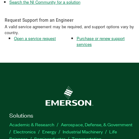
Search the NI Community for a solution
Request Support from an Engineer
A valid service agreement may be required, and support options vary by
country.
Open a service request
Purchase or renew support
services
Solutions
Academic & Research
Aerospace, Defense, & Government
Electronics
Energy
Industrial Machinery
Life
Sciences
Semiconductor
Transportation