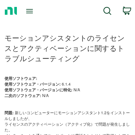
Return
C
Search
to
Home
Page
モーションアシスタントのライセン
スとアクティベーションに関するト
ラブルシューティング
使用ソフトウェア:
使用ソフトウェア・バージョン:
6.1.4
使用ソフトウェア・バージョンに特化:
N/A
二次のソフトウェア:
N/A
問題:
新しいコンピューターにモーションアシスタント1.2をインストー
ルしましたが、
ライセンスのアクティベーション（アクティブ化）で問題が発生しまし
た。