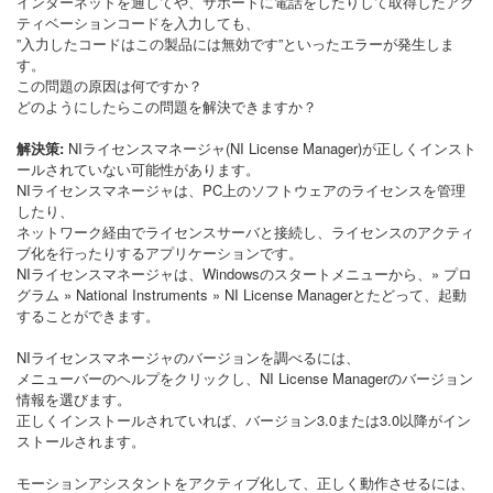
インターネットを通してや、サポートに電話をしたりして取得したアク
ティベーションコードを入力しても、
”入力したコードはこの製品には無効です”といったエラーが発生しま
す。
この問題の原因は何ですか？
どのようにしたらこの問題を解決できますか？
解決策:
NIライセンスマネージャ(NI License Manager)が正しくインスト
ールされていない可能性があります。
NIライセンスマネージャは、PC上のソフトウェアのライセンスを管理
したり、
ネットワーク経由でライセンスサーバと接続し、ライセンスのアクティ
ブ化を行ったりするアプリケーションです。
NIライセンスマネージャは、Windowsのスタートメニューから、» プロ
グラム » National Instruments » NI License Managerとたどって、起動
することができます。
NIライセンスマネージャのバージョンを調べるには、
メニューバーのヘルプをクリックし、NI License Managerのバージョン
情報を選びます。
正しくインストールされていれば、バージョン3.0または3.0以降がイン
ストールされます。
モーションアシスタントをアクティブ化して、正しく動作させるには、