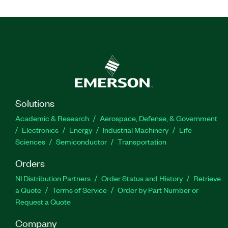
Solutions
Academic & Research
Aerospace, Defense, & Government
Electronics
Energy
Industrial Machinery
Life
Sciences
Semiconductor
Transportation
Orders
NI Distribution Partners
Order Status and History
Retrieve
a Quote
Terms of Service
Order by Part Number or
Request a Quote
Company