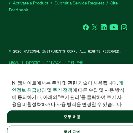
Activate a Product
Submit a Service Request
Site
Feedback
Facebook
Twitter
LinkedIn
YouTube
Ins
©
2026
NATIONAL INSTRUMENTS CORP. ALL RIGHTS RESERVED.
LEGAL
|
IMPRINT
|
PRIVACY
|
쿠키 관리
United States (English)
NI 웹사이트에서는 쿠키 및 관련 기술이 사용됩니다.
개
인정보 취급방침
및
쿠기 정책
에 따른 수집 및 사용 방식
에 동의하거나, 아래의 "쿠키 관리"를 클릭하여 쿠키 사
용을 비활성화하거나 사용 방식을 변경할 수 있습니다.
모두 허용
쿠키 관리