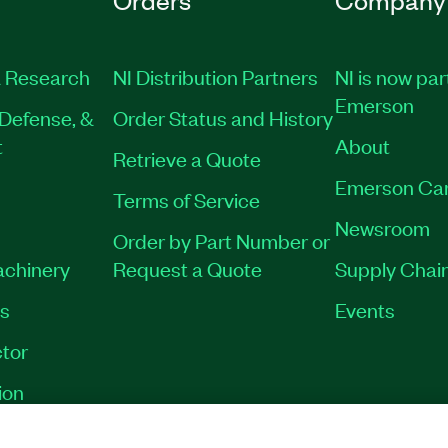
 Research
NI Distribution Partners
NI is now par
Emerson
Defense, &
Order Status and History
t
About
Retrieve a Quote
Emerson Ca
Terms of Service
Newsroom
Order by Part Number or
achinery
Request a Quote
Supply Chain
es
Events
tor
ion