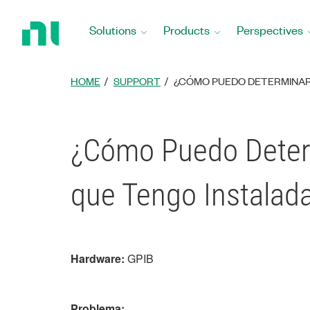
Return
to
Solutions
Products
Perspectives
Home
Page
HOME
SUPPORT
¿CÓMO PUEDO DETERMINAR 
¿Cómo Puedo Determi
que Tengo Instalad
Hardware:
GPIB
Problema: