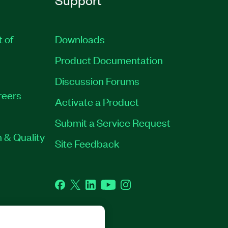
t of
Downloads
Product Documentation
Discussion Forums
reers
Activate a Product
Submit a Service Request
 & Quality
Site Feedback
Facebook
Twitter
LinkedIn
YouTube
Instagram