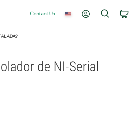
My Account
Search
Contact Us
Car
TALADA?
lador de NI-Serial