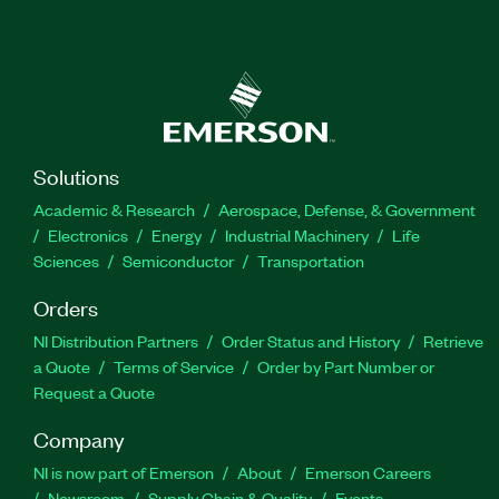
Solutions
Academic & Research
Aerospace, Defense, & Government
Electronics
Energy
Industrial Machinery
Life
Sciences
Semiconductor
Transportation
Orders
NI Distribution Partners
Order Status and History
Retrieve
a Quote
Terms of Service
Order by Part Number or
Request a Quote
Company
NI is now part of Emerson
About
Emerson Careers
Newsroom
Supply Chain & Quality
Events