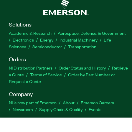
Solutions
Academic & Research
Aerospace, Defense, & Government
Electronics
Energy
Industrial Machinery
Life
Sciences
Semiconductor
Transportation
Orders
NI Distribution Partners
Order Status and History
Retrieve
a Quote
Terms of Service
Order by Part Number or
Request a Quote
Company
NI is now part of Emerson
About
Emerson Careers
Newsroom
Supply Chain & Quality
Events
Support
Downloads
Product Documentation
Discussion Forums