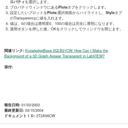
ロパティ
を選択します。
プロパティウィンドウにある
Plots
タブをクリックします。
設定したいプロットを
Plots:
選択画面からハイライトし、
Style
タブ
のTransparencyに値を入れます。
値は、0の場合は透明度0、100の場合は完全に透明になります。
適用ボタンを押した後、OKをクリックしてウィンドウを閉じます。
関連リンク:
KnowledgeBase 2QLB21CW: How Can I Make the
Background of a 3D Graph Appear Transparent in LabVIEW?
添付:
報告日時:
01/03/2003
最終更新日:
03/15/2004
ドキュメントＩＤ:
2T2A56CW