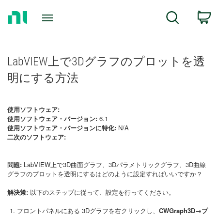
Return
C
Search
to
Home
Page
LabVIEW上で3Dグラフのプロットを透
明にする方法
使用ソフトウェア:
使用ソフトウェア・バージョン:
6.1
使用ソフトウェア・バージョンに特化:
N/A
二次のソフトウェア:
問題:
LabVIEW上で3D曲面グラフ、3Dパラメトリックグラフ、3D曲線
グラフのプロットを透明にするはどのように設定すればいいですか？
解決策:
以下のステップに従って、設定を行ってください。
フロントパネルにある 3Dグラフを右クリックし、
CWGraph3D→プ