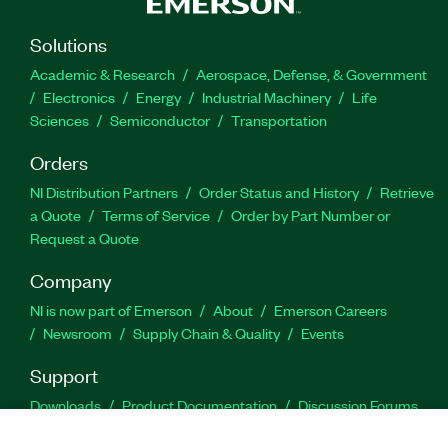
Solutions
Academic & Research
Aerospace, Defense, & Government
Electronics
Energy
Industrial Machinery
Life
Sciences
Semiconductor
Transportation
Orders
NI Distribution Partners
Order Status and History
Retrieve
a Quote
Terms of Service
Order by Part Number or
Request a Quote
Company
NI is now part of Emerson
About
Emerson Careers
Newsroom
Supply Chain & Quality
Events
Support
Downloads
Product Documentation
Discussion Forums
Activate a Product
Submit a Service Request
Site