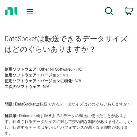
Return
C
Search
to
Home
Page
DataSocketは転送できるデータサイズ
はどのぐらいありますか？
使用ソフトウェア:
Other NI Software>>HiQ
使用ソフトウェア・バージョン:
4.1
使用ソフトウェア・バージョンに特化:
N/A
二次のソフトウェア:
N/A
問題:
DataSocketは転送できるデータサイズはどのぐらいありますか？
解決策:
Datasocketは1MBまでのデータの転送に使ったことがありま
す。転送されるデータサイズに対して技術的な制限がありません。しか
し、転送するデータは多いほどパフォマンスが悪くなる傾向がありま
す。