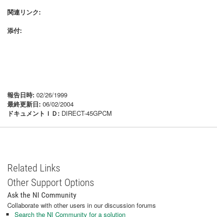
関連リンク:
添付:
報告日時:
02/26/1999
最終更新日:
06/02/2004
ドキュメントＩＤ:
DIRECT-45GPCM
Related Links
Other Support Options
Ask the NI Community
Collaborate with other users in our discussion forums
Search the NI Community for a solution