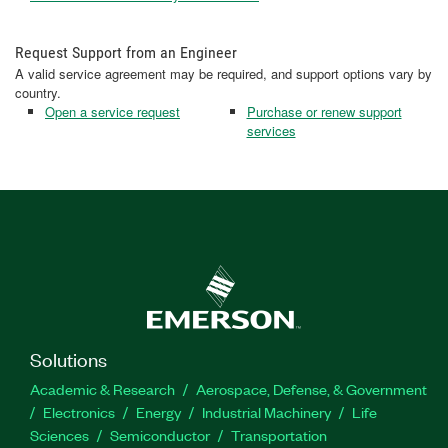
Request Support from an Engineer
A valid service agreement may be required, and support options vary by
country.
Open a service request
Purchase or renew support
services
Solutions
Academic & Research
Aerospace, Defense, & Government
Electronics
Energy
Industrial Machinery
Life
Sciences
Semiconductor
Transportation