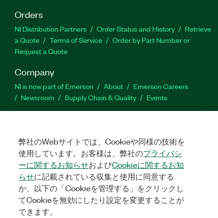
Orders
NI Distribution Partners
Order Status and History
Retrieve
a Quote
Terms of Service
Order by Part Number or
Request a Quote
Company
NI is now part of Emerson
About
Emerson Careers
Newsroom
Supply Chain & Quality
Events
Support
Downloads
Product Documentation
Discussion Forums
弊社のWebサイトでは、Cookieや同様の技術を
Activate a Product
Submit a Service Request
Site
使用しています。お客様は、弊社の
プライバシ
Feedback
ーに関するお知らせ
および
Cookieに関するお知
らせ
に記載されている収集と使用に同意する
Facebook
Twitter
LinkedIn
YouTube
Ins
か、以下の「Cookieを管理する」をクリックし
てCookieを無効にしたり設定を変更することが
できます。