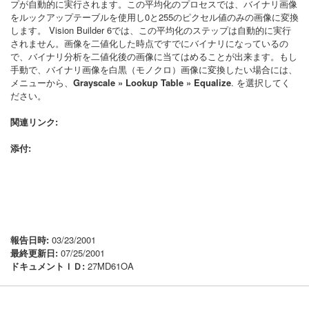
プが自動的に実行されます。この平均化のプロセスでは、バイナリ画像
をルックアップテーブルを使用し0と255のピクセル値のみの画像に変換
します。 Vision Builder 6では、この平均化のステップは自動的に実行
されません。画像を二値化した時点ですでにバイナリになっているの
で、バイナリ分析を二値化後の画像に当てはめることが出来ます。もし
手動で、バイナリ画像を白黒（モノクロ）画像に変換したい場合には、
メニューから、
Grayscale » Lookup Table » Equalize
. を選択してく
ださい。
関連リンク:
添付:
報告日時:
03/23/2001
最終更新日:
07/25/2001
ドキュメントＩＤ:
27MD61OA