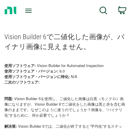
Return
C
Search
to
Home
Page
Vision Builder 6で二値化した画像が、バ
イナリ画像に見えません。
使用ソフトウェア:
Vision Builder for Automated Inspection
使用ソフトウェア・バージョン:
6.0
使用ソフトウェア・バージョンに特化:
N/A
二次のソフトウェア:
問題:
Vision Builder 5を使用し、二値化した画像は白黒（モノクロ）画
像になりますが、Vision Builder 6で二値化をした画像は黒と赤を含む画
像のままです。なぜこのように違うのでしょうか？画像を、”バイナリ
化”するために、何か必要でしょうか？
解決策:
Vision Builder 5では、二値化が終了すると”平均化”するステッ