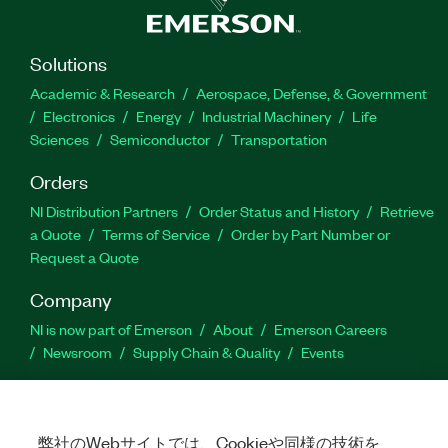
Solutions
Academic & Research
Aerospace, Defense, & Government
Electronics
Energy
Industrial Machinery
Life
Sciences
Semiconductor
Transportation
Orders
NI Distribution Partners
Order Status and History
Retrieve
a Quote
Terms of Service
Order by Part Number or
Request a Quote
Company
NI is now part of Emerson
About
Emerson Careers
Newsroom
Supply Chain & Quality
Events
Support
Downloads
Product Documentation
Discussion Forums
弊社のWebサイトでは、Cookieや同様の技術を
Activate a Product
Submit a Service Request
Site