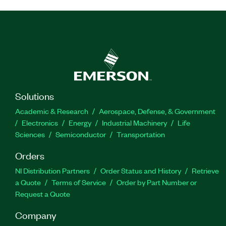
Solutions
Academic & Research
Aerospace, Defense, & Government
Electronics
Energy
Industrial Machinery
Life
Sciences
Semiconductor
Transportation
Orders
NI Distribution Partners
Order Status and History
Retrieve
a Quote
Terms of Service
Order by Part Number or
Request a Quote
Company