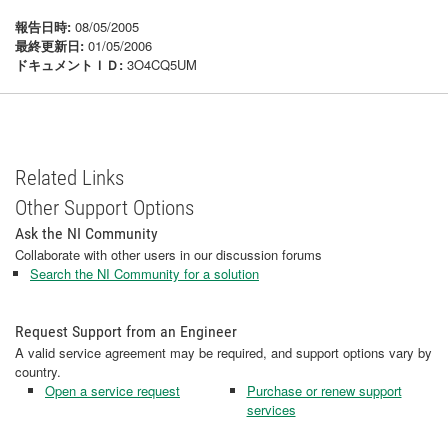
報告日時:
08/05/2005
最終更新日:
01/05/2006
ドキュメントＩＤ:
3O4CQ5UM
Related Links
Other Support Options
Ask the NI Community
Collaborate with other users in our discussion forums
Search the NI Community for a solution
Request Support from an Engineer
A valid service agreement may be required, and support options vary by
country.
Open a service request
Purchase or renew support
services