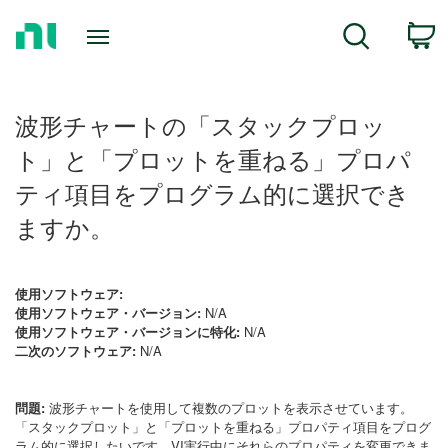
Return
C
Search
to
Home
Page
波形チャートの「スタックプロッ
ト」と「プロットを重ねる」プロパ
ティ項目をプログラム的に選択でき
ますか。
使用ソフトウェア:
使用ソフトウェア・バージョン:
N/A
使用ソフトウェア・バージョンに特化:
N/A
二次のソフトウェア:
N/A
問題:
波形チャートを使用して複数のプロットを表示させています。
「スタックプロット」と「プロットを重ねる」プロパティ項目をプログ
ラム的に選択したいです。VI実行中にそれらのプロパティを変更できま