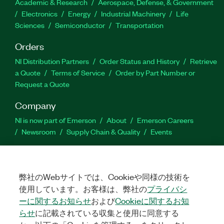
Academic & Research
Aerospace, Defense, & Government
Electronics
Energy
Industrial Machinery
Life
Sciences
Semiconductor
Transportation
Orders
NI Distribution Partners
Order Status and History
Retrieve
a Quote
Terms of Service
Order by Part Number or
Request a Quote
Company
NI is now part of Emerson
About
Emerson Careers
Newsroom
Supply Chain & Quality
Events
Support
Downloads
Product Documentation
Discussion Forums
弊社のWebサイトでは、Cookieや同様の技術を
Activate a Product
Submit a Service Request
Site
使用しています。お客様は、弊社の
プライバシ
Feedback
ーに関するお知らせ
および
Cookieに関するお知
らせ
に記載されている収集と使用に同意する
Facebook
Twitter
LinkedIn
YouTube
Ins