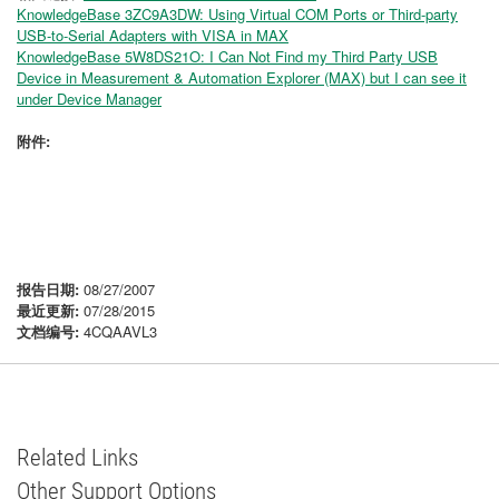
KnowledgeBase 3ZC9A3DW: Using Virtual COM Ports or Third-party
USB-to-Serial Adapters with VISA in MAX
KnowledgeBase 5W8DS21O: I Can Not Find my Third Party USB
Device in Measurement & Automation Explorer (MAX) but I can see it
under Device Manager
附件:
报告日期:
08/27/2007
最近更新:
07/28/2015
文档编号:
4CQAAVL3
Related Links
Other Support Options