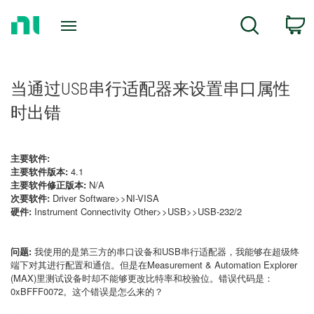
Return
C
Search
to
Home
Page
当通过USB串行适配器来设置串口属性
时出错
主要软件:
主要软件版本:
4.1
主要软件修正版本:
N/A
次要软件:
Driver Software>>NI-VISA
硬件:
Instrument Connectivity Other>>USB>>USB-232/2
问题:
我使用的是第三方的串口设备和USB串行适配器，我能够在超级终
端下对其进行配置和通信。但是在Measurement & Automation Explorer
(MAX)里测试设备时却不能够更改比特率和校验位。错误代码是：
0xBFFF0072。这个错误是怎么来的？