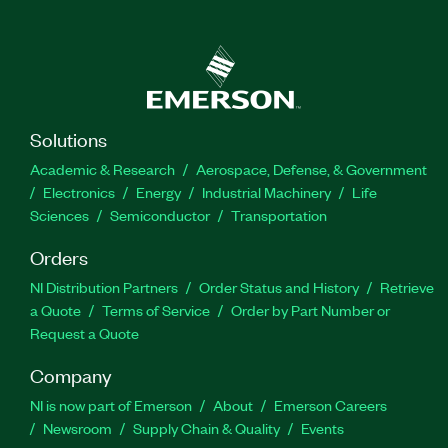
Solutions
Academic & Research
Aerospace, Defense, & Government
Electronics
Energy
Industrial Machinery
Life
Sciences
Semiconductor
Transportation
Orders
NI Distribution Partners
Order Status and History
Retrieve
a Quote
Terms of Service
Order by Part Number or
Request a Quote
Company
NI is now part of Emerson
About
Emerson Careers
Newsroom
Supply Chain & Quality
Events