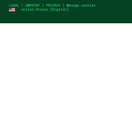
LEGAL
|
IMPRINT
|
PRIVACY
|
Manage cookies
United States (English)