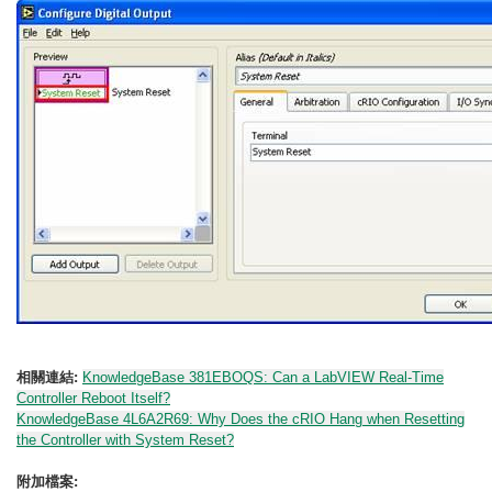
相關連結:
KnowledgeBase 381EBOQS: Can a LabVIEW Real-Time
Controller Reboot Itself?
KnowledgeBase 4L6A2R69: Why Does the cRIO Hang when Resetting
the Controller with System Reset?
附加檔案: