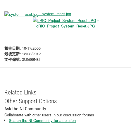
- system_reset.jpg
-
cRIO_Project_System_Reset.JPG
報告日期:
10/17/2005
最後更新:
12/28/2012
文件偏號:
3QG99N8T
Related Links
Other Support Options
Ask the NI Community
Collaborate with other users in our discussion forums
Search the NI Community for a solution