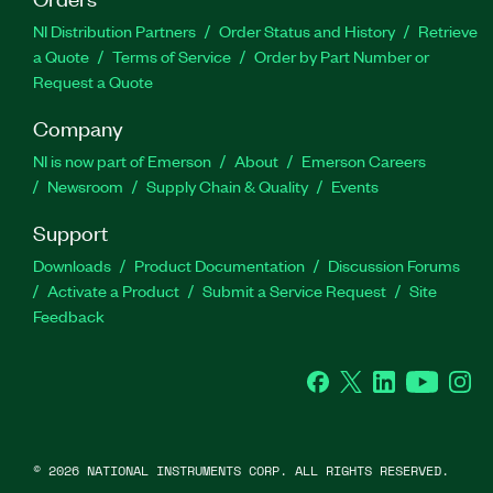
NI Distribution Partners
Order Status and History
Retrieve
a Quote
Terms of Service
Order by Part Number or
Request a Quote
Company
NI is now part of Emerson
About
Emerson Careers
Newsroom
Supply Chain & Quality
Events
Support
Downloads
Product Documentation
Discussion Forums
Activate a Product
Submit a Service Request
Site
Feedback
Facebook
Twitter
LinkedIn
YouTube
Ins
©
2026
NATIONAL INSTRUMENTS CORP. ALL RIGHTS RESERVED.