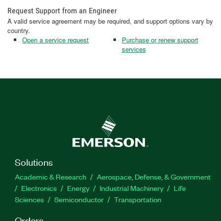
Request Support from an Engineer
A valid service agreement may be required, and support options vary by
country.
Open a service request
Purchase or renew support
services
Solutions
Academic & Research
Aerospace, Defense, & Government
Electronics
Energy
Industrial Machinery
Life
Sciences
Semiconductor
Transportation
Orders