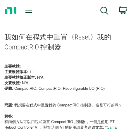
Return
C
Search
to
Home
Page
我如何在程式中重置〈Reset〉我的
CompactRIO 控制器
主要軟體:
主要軟體版本:
1.1
主要軟體修正版本:
N/A
次要軟體:
N/A
硬體:
CompactRIO, CompactRIO, Reconfigurable I/O (RIO)
問題:
我想要在程式中重置我的 CompactRIO 控制器。這是可行的嗎？
解答:
有兩個方法可以用程式重置 CompactRIO 控制器，一個是使用 RT
Reboot Controller VI 。關於這個 VI 的使用請參考這篇文章: "
Can a