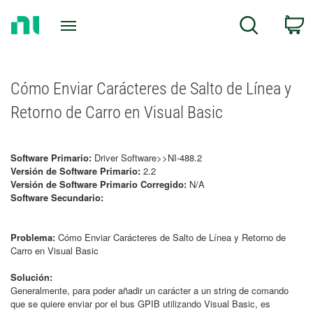
Return
C
Search
to
Home
Page
Cómo Enviar Carácteres de Salto de Línea y
Retorno de Carro en Visual Basic
Software Primario:
Driver Software>>NI-488.2
Versión de Software Primario:
2.2
Versión de Software Primario Corregido:
N/A
Software Secundario:
Problema:
Cómo Enviar Carácteres de Salto de Línea y Retorno de
Carro en Visual Basic
Solución:
Generalmente, para poder añadir un carácter a un string de comando
que se quiere enviar por el bus GPIB utilizando Visual Basic, es