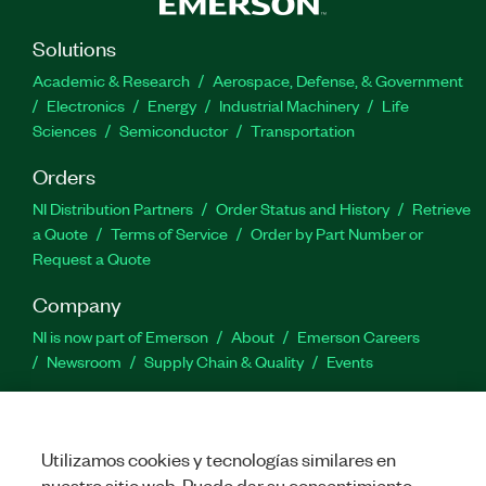
Solutions
Academic & Research
Aerospace, Defense, & Government
Electronics
Energy
Industrial Machinery
Life
Sciences
Semiconductor
Transportation
Orders
NI Distribution Partners
Order Status and History
Retrieve
a Quote
Terms of Service
Order by Part Number or
Request a Quote
Company
NI is now part of Emerson
About
Emerson Careers
Newsroom
Supply Chain & Quality
Events
Support
Downloads
Product Documentation
Discussion Forums
Utilizamos cookies y tecnologías similares en
Activate a Product
Submit a Service Request
Site
nuestro sitio web. Puede dar su consentimiento